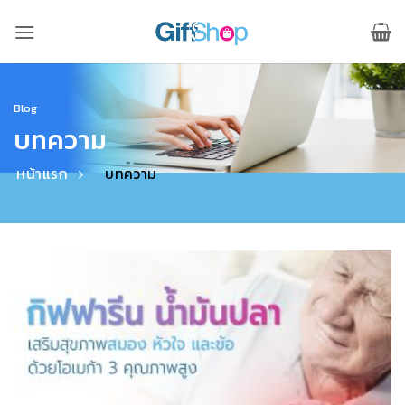
ข้าม
ไป
ยัง
เนื้อหา
Blog
บทความ
หน้าแรก
บทความ