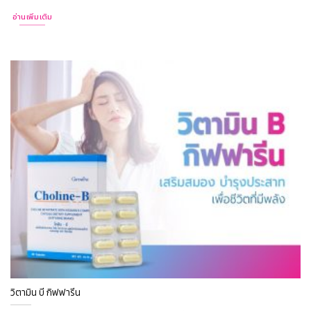
อ่านเพิ่มเติม
วิตามิน บี กิฟฟารีน