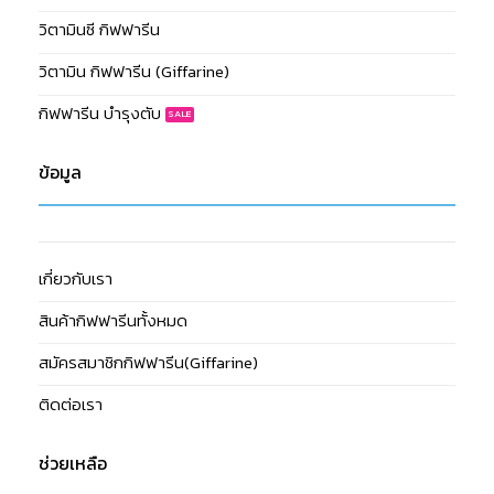
วิตามินซี กิฟฟารีน
วิตามิน กิฟฟารีน (Giffarine)
กิฟฟารีน บำรุงตับ
ข้อมูล
เกี่ยวกับเรา
สินค้ากิฟฟารีนทั้งหมด
สมัครสมาชิกกิฟฟารีน(Giffarine)
ติดต่อเรา
ช่วยเหลือ