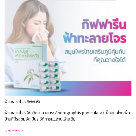
ฟ้าทะลายโจร กิฟฟารีน
ฟ้าทะลายโจร (ชื่อวิทยาศาสตร์: Andrographis paniculata) เป็นสมุนไพรพื้น
บ้านที่มีรสขมจัด มีประวัติการใ....อ่านเพิ่มเติม
อ่านเพิ่มเติม