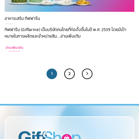
อาหารเสริม กิฟฟารีน
กิฟฟารีน (Giffarine) เป็นบริษัทคนไทยที่ก่อตั้งขึ้นในปี พ.ศ. 2539 โดยมีเป้า
หมายในการผลิตและจำหน่ายสิน....อ่านเพิ่มเติม
อ่านเพิ่มเติม
1
2