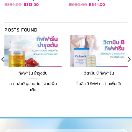
Original
Current
Original
Current
฿
392.00
฿
680.00
฿
313.00
฿
544.00
price
price
price
price
was:
is:
was:
is:
฿392.00.
฿313.00.
฿680.00.
฿544.00.
POSTS FOUND
กิฟฟารีน บำรุงตับ
วิตามิน บี กิฟฟารีน
ความสำคัญของตับ....อ่านเพิ่ม
“โคลีน บี กิฟฟา....อ่านเพิ่มเติม
เติม