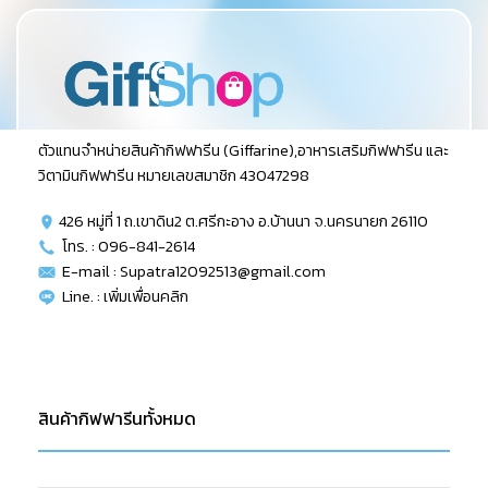
ตัวแทนจำหน่ายสินค้ากิฟฟารีน (Giffarine),อาหารเสริมกิฟฟารีน และ
วิตามินกิฟฟารีน หมายเลขสมาชิก 43047298
426 หมู่ที่ 1 ถ.เขาดิน2 ต.ศรีกะอาง อ.บ้านนา จ.นครนายก 26110
โทร. : 096-841-2614
E-mail : Supatra12092513@gmail.com
Line. :
เพิ่มเพื่อนคลิก
สินค้ากิฟฟารีนทั้งหมด