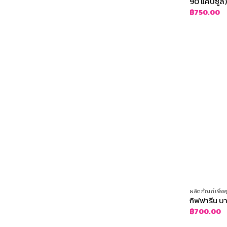
90 แคปซูล
฿
750.00
ผลิตภัณฑ์เพื่
กิฟฟารีน บ
฿
700.00