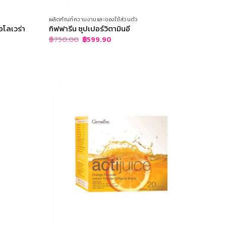
ผลิตภัณฑ์ความงามและของใช้ส่วนตัว
 อโลเวร่า
กิฟฟารีน ซุปเปอร์วิตามินอี
Original
Current
฿
750.00
฿
599.90
price
price
was:
is:
฿750.00.
฿599.90.