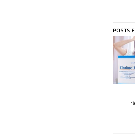
POSTS 
อาหารเสริมผู้สูงอายุ: เสริมสุขภาพให้แข็ง
แรงด้วย Giffarine
“โ
เมื่ออายุเพิ่มข....อ่านเพิ่มเติม