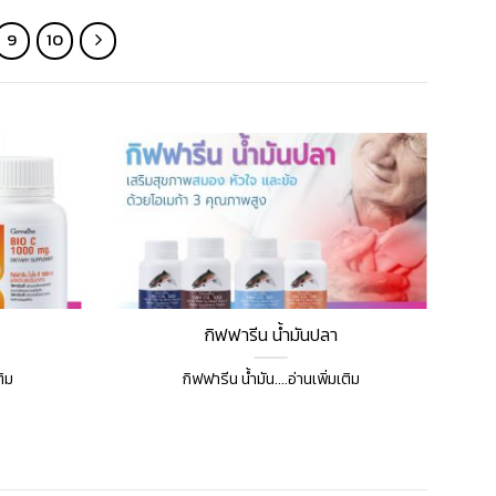
9
10
กิฟฟารีน น้ำมันปลา
ติม
กิฟฟารีน น้ำมัน....อ่านเพิ่มเติม