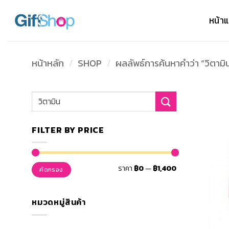
ข้าม
ไป
หน้า
ยัง
เนื้อหา
หน้าหลัก
/
SHOP
/
ผลลัพธ์การค้นหาคำว่า “วิตามิ
ค้นหา:
FILTER BY PRICE
ราคา
ราคา
ราคา
฿0
—
฿1,400
คัดกรอง
ต่ำ
สูงสุด
สุด
หมวดหมู่สินค้า