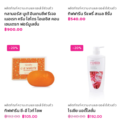
ผลิตภัณฑ์ความงามและของใช้ส่วนตัว
ผลิตภัณฑ์ความงามและของใช้ส่วนตัว
กลามอรัส บูเต้ อินเทนซีฟ รีเจอ
กิฟฟารีน รีแพรี่ สเนล ซีรั่ม
เนอเรท ครีม ไฮโดร โอเอซิส คอน
฿
540.00
เซนเตรท ฟอร์มูเลชั่น
฿
900.00
-20%
-20%
ผลิตภัณฑ์ความงามและของใช้ส่วนตัว
ผลิตภัณฑ์ความงามและของใช้ส่วนตัว
กิฟฟารีน ซี-อี ไวท์ โซพ
โรเซีย บอดี้โลชั่น
Original
Current
Original
Current
฿
132.00
฿
240.00
฿
105.00
฿
192.00
price
price
price
price
was:
is:
was:
is:
฿132.00.
฿105.00.
฿240.00.
฿192.00.