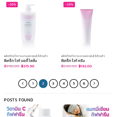
-20%
-20%
ผลิตภัณฑ์ความงามและของใช้ส่วนตัว
ผลิตภัณฑ์ความงามและของใช้ส่วนตัว
ซีเคร็ท ไวท์ บอดี้ โลชั่น
ซีเคร็ท ไวท์ ครีม
Original
Current
Original
Current
฿
396.00
฿
240.00
฿
315.90
฿
192.00
price
price
price
price
was:
is:
was:
is:
฿396.00.
฿315.90.
฿240.00.
฿192.00.
1
2
3
4
5
6
POSTS FOUND