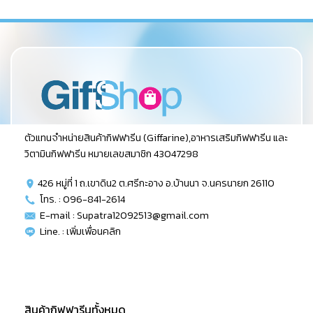
ตัวแทนจำหน่ายสินค้ากิฟฟารีน (Giffarine),อาหารเสริมกิฟฟารีน และ
วิตามินกิฟฟารีน หมายเลขสมาชิก 43047298
426 หมู่ที่ 1 ถ.เขาดิน2 ต.ศรีกะอาง อ.บ้านนา จ.นครนายก 26110
โทร. : 096-841-2614
E-mail : Supatra12092513@gmail.com
Line. :
เพิ่มเพื่อนคลิก
สินค้ากิฟฟารีนทั้งหมด