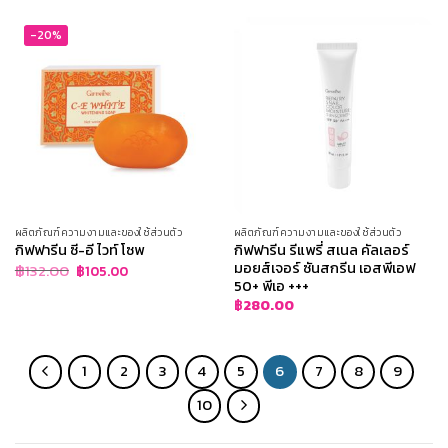
฿380.00.
฿304.00.
-20%
ผลิตภัณฑ์ความงามและของใช้ส่วนตัว
ผลิตภัณฑ์ความงามและของใช้ส่วนตัว
กิฟฟารีน ซี-อี ไวท์ โซพ
กิฟฟารีน รีแพรี่ สเนล คัลเลอร์
มอยส์เจอร์ ซันสกรีน เอสพีเอฟ
Original
Current
฿
132.00
฿
105.00
price
price
50+ พีเอ +++
was:
is:
฿
280.00
฿132.00.
฿105.00.
1
2
3
4
5
6
7
8
9
10