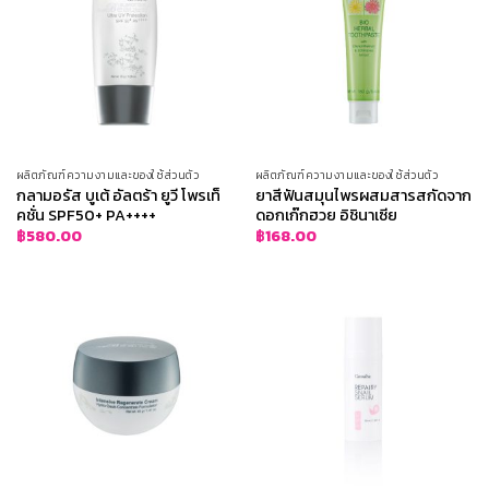
ผลิตภัณฑ์ความงามและของใช้ส่วนตัว
ผลิตภัณฑ์ความงามและของใช้ส่วนตัว
กลามอรัส บูเต้ อัลตร้า ยูวี โพรเท็
ยาสีฟันสมุนไพรผสมสารสกัดจาก
คชั่น SPF50+ PA++++
ดอกเก๊กฮวย อิชินาเซีย
฿
580.00
฿
168.00