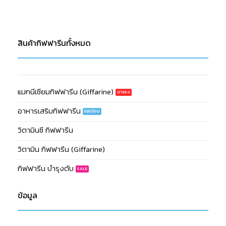
สินค้ากิฟฟารีนทั้งหมด
แมกนีเซียมกิฟฟารีน (Giffarine)
อาหารเสริมกิฟฟารีน
วิตามินซี กิฟฟารีน
วิตามิน กิฟฟารีน (Giffarine)
กิฟฟารีน บำรุงตับ
ข้อมูล