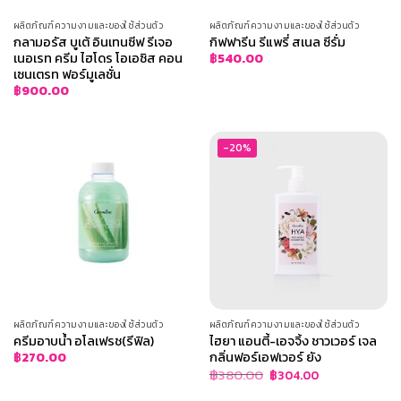
ผลิตภัณฑ์ความงามและของใช้ส่วนตัว
ผลิตภัณฑ์ความงามและของใช้ส่วนตัว
กลามอรัส บูเต้ อินเทนซีฟ รีเจอ
กิฟฟารีน รีแพรี่ สเนล ซีรั่ม
เนอเรท ครีม ไฮโดร โอเอซิส คอน
฿
540.00
เซนเตรท ฟอร์มูเลชั่น
฿
900.00
-20%
ผลิตภัณฑ์ความงามและของใช้ส่วนตัว
ผลิตภัณฑ์ความงามและของใช้ส่วนตัว
ครีมอาบน้ำ อโลเฟรช(รีฟิล)
ไฮยา แอนตี้-เอจจิ้ง ชาวเวอร์ เจล
กลิ่นฟอร์เอฟเวอร์ ยัง
฿
270.00
Original
Current
฿
380.00
฿
304.00
price
price
was:
is: