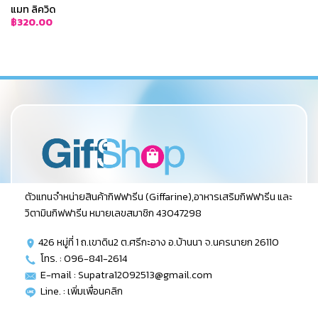
แมท ลิควิด
฿
320.00
ตัวแทนจำหน่ายสินค้ากิฟฟารีน (Giffarine),อาหารเสริมกิฟฟารีน และ
วิตามินกิฟฟารีน หมายเลขสมาชิก 43047298
426 หมู่ที่ 1 ถ.เขาดิน2 ต.ศรีกะอาง อ.บ้านนา จ.นครนายก 26110
โทร. : 096-841-2614
E-mail : Supatra12092513@gmail.com
Line. :
เพิ่มเพื่อนคลิก