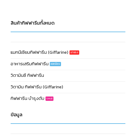
สินค้ากิฟฟารีนทั้งหมด
แมกนีเซียมกิฟฟารีน (Giffarine)
อาหารเสริมกิฟฟารีน
วิตามินซี กิฟฟารีน
วิตามิน กิฟฟารีน (Giffarine)
กิฟฟารีน บำรุงตับ
ข้อมูล