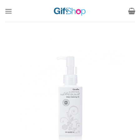
ข้าม
ไป
ยัง
เนื้อหา