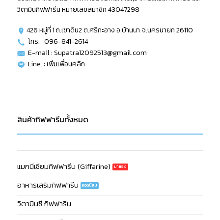
วิตามินกิฟฟารีน หมายเลขสมาชิก 43047298
426 หมู่ที่ 1 ถ.เขาดิน2 ต.ศรีกะอาง อ.บ้านนา จ.นครนายก 26110
โทร. : 096-841-2614
E-mail : Supatra12092513@gmail.com
Line. :
เพิ่มเพื่อนคลิก
สินค้ากิฟฟารีนทั้งหมด
แมกนีเซียมกิฟฟารีน (Giffarine)
อาหารเสริมกิฟฟารีน
วิตามินซี กิฟฟารีน