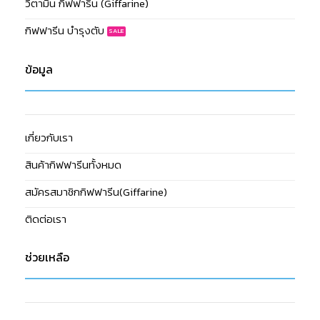
วิตามิน กิฟฟารีน (Giffarine)
กิฟฟารีน บำรุงตับ
ข้อมูล
เกี่ยวกับเรา
สินค้ากิฟฟารีนทั้งหมด
สมัครสมาชิกกิฟฟารีน(Giffarine)
ติดต่อเรา
ช่วยเหลือ