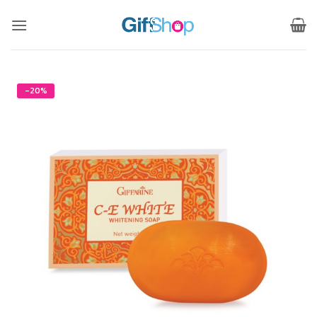
ข้าม
ไป
ยัง
เนื้อหา
-20%