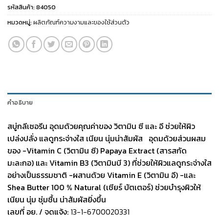
รหัสสินค้า:
84050
หมวดหมู่:
ผลิตภัณฑ์ความงามและของใช้ส่วนตัว
คำอธิบาย
สบู่กลีเซอรีน อุดมด้วยคุณค่าของ วิตามิน ซี และ อี ช่วยให้ผิว
เปล่งปลั่ง แลดูกระจ่างใส เนียน นุ่มน่าสัมผัส
อุดมด้วยส่วนผสม
ของ -Vitamin C (วิตามิน ซี) Papaya Extract (สารสกัด
มะละกอ) และ Vitamin B3 (วิตามินบี 3) ที่ช่วยให้ผิวแลดูกระจ่างใส
อย่างเป็นธรรมชาติ -ผสานด้วย Vitamin E (วิตามิน อี) -และ
Shea Butter 100 % Natural (เชียร์ บัตเตอร์) ช่วยบำรุงผิวให้
เนียน นุ่ม ชุ่มชื้น น่าสัมผัสยิ่งขึ้น
เลขที่ อย. / จดแจ้ง:
13-1-6700020331