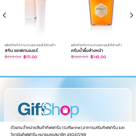
ผลิตภัณฑ์ความงามและของใช้ส่วนตัว
ผลิตภัณฑ์ความงามและของใช้ส่วนตัว
สกิน ซอฟเทนเนอร์
ครีมน้ำผึ้งล้างหน้า
Original
Current
Original
Current
฿
139.00
฿
180.00
฿
111.00
฿
145.00
price
price
price
price
was:
is:
was:
is:
฿139.00.
฿111.00.
฿180.00.
฿145.00.
ตัวแทนจำหน่ายสินค้ากิฟฟารีน (Giffarine),อาหารเสริมกิฟฟารีน และ
วิตามินกิฟฟารีน หมายเลขสมาชิก 43047298