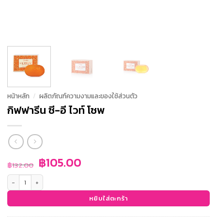
หน้าหลัก
/
ผลิตภัณฑ์ความงามและของใช้ส่วนตัว
กิฟฟารีน ซี-อี ไวท์ โซพ
Original
Current
฿
105.00
฿
132.00
price
price
จำนวน กิฟฟารีน ซี-อี ไวท์ โซพ ชิ้น
was:
is:
฿132.00.
฿105.00.
หยิบใส่ตะกร้า