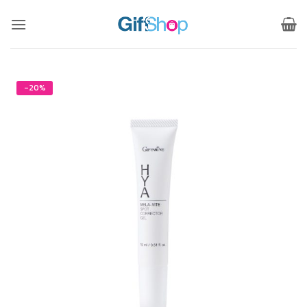
ข้าม
ไป
ยัง
เนื้อหา
-20%