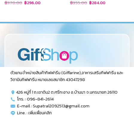
Original
Current
Original
Current
฿
370.00
฿
355.00
฿
296.00
฿
284.00
price
price
price
price
was:
is:
was:
is:
฿370.00.
฿296.00.
฿355.00.
฿284.00.
ตัวแทนจำหน่ายสินค้ากิฟฟารีน (Giffarine),อาหารเสริมกิฟฟารีน และ
วิตามินกิฟฟารีน หมายเลขสมาชิก 43047298
426 หมู่ที่ 1 ถ.เขาดิน2 ต.ศรีกะอาง อ.บ้านนา จ.นครนายก 26110
โทร. : 096-841-2614
E-mail : Supatra12092513@gmail.com
Line. :
เพิ่มเพื่อนคลิก