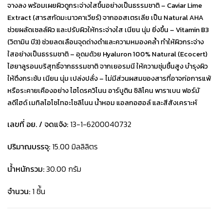
จางลง พร้อมเผยผิวดูกระจ่างใสขึ้นอย่างเป็นธรรมชาติ – Caviar Lime
Extract (สารสกัดมะนาวคาเวียร์) จากออสเตรเลีย เป็น Natural AHA
ช่วยผลัดเซลล์ผิว และปรับผิวให้กระจ่างใส เนียน นุ่ม ยิ่งขึ้น – Vitamin B3
(วิตามิน บี3) ช่วยลดเลือนจุดด่างดำและความหมองคล้ำ ทำให้ผิวกระจ่าง
ใสอย่างเป็นธรรมชาติ – อุดมด้วย Hyaluron 100% Natural (Ecocert)
ไฮยาลูรอนบริสุทธิ์จากธรรมชาติ จากเยอรมนี ให้ความชุ่มชื้นสูง บำรุงผิว
ให้ตึงกระชับ เนียน นุ่ม เปล่งปลั่ง – ไม่มีส่วนผสมของสารที่อาจก่อการแพ้
หรือระคายเคืองอย่าง ไฮโดรควิโนน อาร์บูติน ซิลิโคน พาราเบน ฟอร์มั
ลดีไฮด์ เมทิลไอโซไทอะโซลิโนน น้ำหอม แอลกอฮอล์ และสีสังเคราะห์
เลขที่ อย. / จดแจ้ง:
13-1-6200040732
ปริมาณบรรจุ:
15.00 มิลลิลิตร
น้ำหนักรวม:
30.00 กรัม
จำนวน:
1 ชิ้้น