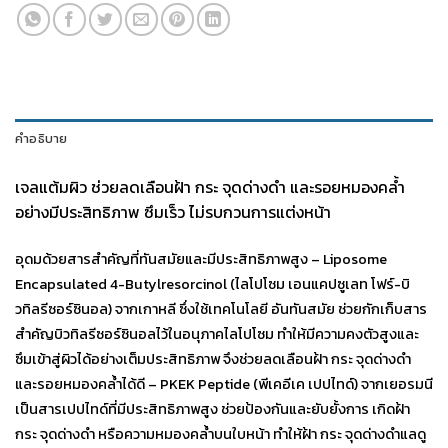
คำอธิบาย
เจลแต้มผิว ช่วยลดเลือนฝ้า กระ จุดด่างดำ และรอยหมองคล้ำ
อย่างมีประสิทธิภาพ ซึมเร็ว ไม่รบกวนการแต่งหน้า
อุดมด้วยสารสำคัญที่ทันสมัยและมีประสิทธิภาพสูง – Liposome
Encapsulated 4-Butylresorcinol (ไลโปโซม เอนแคปซูเลท โฟร์-บิ
วทิลรีซอร์ซินอล) จากเกาหลี ซึ่งใช้เทคโนโลยี อันทันสมัย ช่วยกักเก็บสาร
สำคัญบิวทิลรีซอร์ซินอลไว้ในอนุภาคไลโปโซม ทำให้มีความคงตัวสูงและ
ซึมเข้าสู่ผิวได้อย่างเต็มประสิทธิภาพ จึงช่วยลดเลือนฝ้า กระ จุดด่างดำ
และรอยหมองคล้ำได้ดี – PKEK Peptide (พีเคอีเค เปปไทด์) จากเยอรมนี
เป็นสารเปปไทด์ที่มีประสิทธิภาพสูง ช่วยป้องกันและยับยั้งการ เกิดฝ้า
กระ จุดด่างดำ หรือความหมองคล้ำบนใบหน้า ทำให้ฝ้า กระ จุดด่างดำแลดู