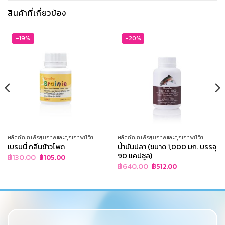
สินค้าที่เกี่ยวข้อง
-19%
-20%
ผลิตภัณฑ์เพื่อสุขภาพและคุณภาพชีวิต
ผลิตภัณฑ์เพื่อสุขภาพและคุณภาพชีวิต
เบรนนี่ กลิ่นข้าวโพด
น้ำมันปลา (ขนาด 1,000 มก. บรรจุ
90 แคปซูล)
Original
Current
฿
130.00
฿
105.00
price
price
Original
Current
฿
640.00
฿
512.00
was:
is:
price
price
฿130.00.
฿105.00.
was:
is:
฿640.00.
฿512.00.