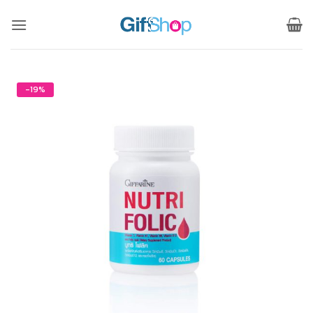
ข้าม
ไป
ยัง
เนื้อหา
-19%