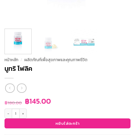
หน้าหลัก
/
ผลิตภัณฑ์เพื่อสุขภาพและคุณภาพชีวิต
นูทริ โฟลิค
Original
Current
฿
145.00
฿
180.00
price
price
จำนวน นูทริ โฟลิค ชิ้น
was:
is:
฿180.00.
฿145.00.
หยิบใส่ตะกร้า