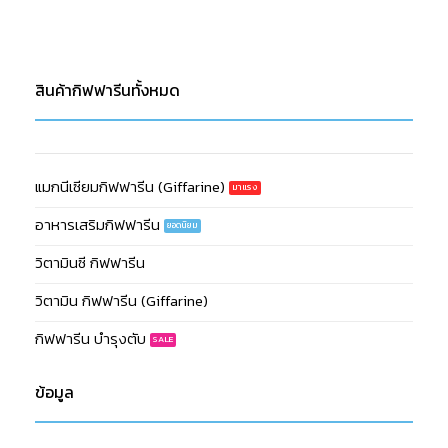
สินค้ากิฟฟารีนทั้งหมด
แมกนีเซียมกิฟฟารีน (Giffarine)
อาหารเสริมกิฟฟารีน
วิตามินซี กิฟฟารีน
วิตามิน กิฟฟารีน (Giffarine)
กิฟฟารีน บำรุงตับ
ข้อมูล