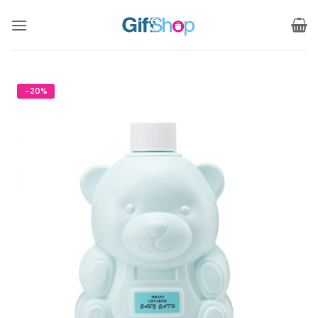
ข้าม
ไป
ยัง
เนื้อหา
-20%