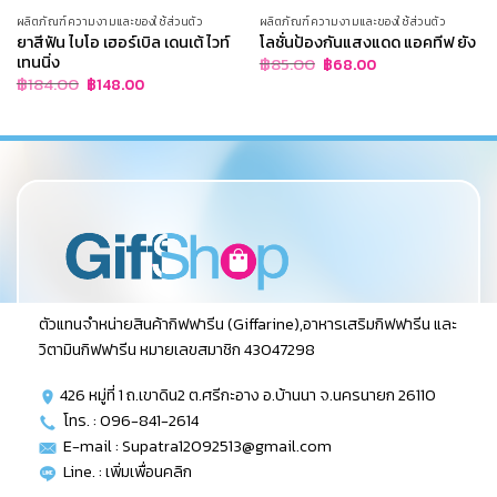
ผลิตภัณฑ์ความงามและของใช้ส่วนตัว
ผลิตภัณฑ์ความงามและของใช้ส่วนตัว
ยาสีฟัน ไบโอ เฮอร์เบิล เดนเต้ ไวท์
โลชั่นป้องกันแสงแดด แอคทีฟ ยัง
เทนนิ่ง
Original
Current
฿
85.00
฿
68.00
price
price
Original
Current
฿
184.00
฿
148.00
was:
is:
price
price
฿85.00.
฿68.00.
was:
is:
฿184.00.
฿148.00.
ตัวแทนจำหน่ายสินค้ากิฟฟารีน (Giffarine),อาหารเสริมกิฟฟารีน และ
วิตามินกิฟฟารีน หมายเลขสมาชิก 43047298
426 หมู่ที่ 1 ถ.เขาดิน2 ต.ศรีกะอาง อ.บ้านนา จ.นครนายก 26110
โทร. : 096-841-2614
E-mail : Supatra12092513@gmail.com
Line. :
เพิ่มเพื่อนคลิก