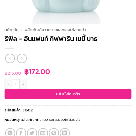
หน้าหลัก
/
ผลิตภัณฑ์ความงามและของใช้ส่วนตัว
รีฟิล – อินแฟนท์ กิฟฟารีน เบบี้ บาธ
Original
Current
฿
172.00
฿
215.00
price
price
จำนวน รีฟิล - อินแฟนท์ กิฟฟารีน เบบี้ บาธ ชิ้น
was:
is:
฿215.00.
฿172.00.
หยิบใส่ตะกร้า
รหัสสินค้า:
31502
หมวดหมู่:
ผลิตภัณฑ์ความงามและของใช้ส่วนตัว