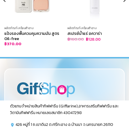
ผลิตภัณฑ์เครื่องสำอาง
ผลิตภัณฑ์เครื่องสำอาง
แป้งรองพื้นควบคุมความมัน สูตร
สเปรย์น้ำแร่ อควาร่า
Oil-free
Original
Current
฿
160.00
฿
128.00
price
price
฿
370.00
was:
is:
฿160.00.
฿128.00.
ตัวแทนจำหน่ายสินค้ากิฟฟารีน (Giffarine),อาหารเสริมกิฟฟารีน และ
วิตามินกิฟฟารีน หมายเลขสมาชิก 43047298
426 หมู่ที่ 1 ถ.เขาดิน2 ต.ศรีกะอาง อ.บ้านนา จ.นครนายก 26110