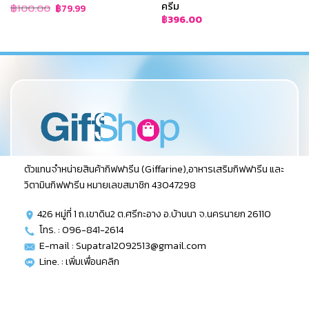
ครีม
Original
Current
฿
100.00
฿
79.99
price
price
฿
396.00
was:
is:
฿100.00.
฿79.99.
ตัวแทนจำหน่ายสินค้ากิฟฟารีน (Giffarine),อาหารเสริมกิฟฟารีน และ
วิตามินกิฟฟารีน หมายเลขสมาชิก 43047298
426 หมู่ที่ 1 ถ.เขาดิน2 ต.ศรีกะอาง อ.บ้านนา จ.นครนายก 26110
โทร. : 096-841-2614
E-mail : Supatra12092513@gmail.com
Line. :
เพิ่มเพื่อนคลิก