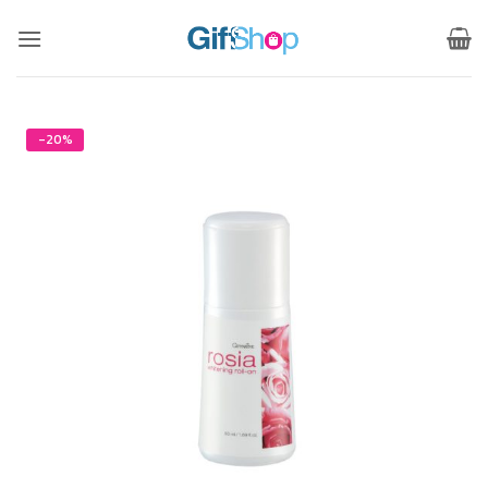
ข้าม
ไป
ยัง
เนื้อหา
-20%