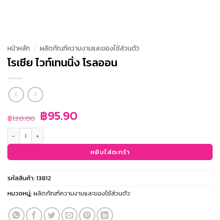
หน้าหลัก
/
ผลิตภัณฑ์ความงามและของใช้ส่วนตัว
โรเซีย ไวท์เทนนิ่ง โรลออน
Original
Current
฿
95.90
฿
120.00
price
price
จำนวน โรเซีย ไวท์เทนนิ่ง โรลออน ชิ้น
was:
is:
฿120.00.
฿95.90.
หยิบใส่ตะกร้า
รหัสสินค้า:
13812
หมวดหมู่:
ผลิตภัณฑ์ความงามและของใช้ส่วนตัว