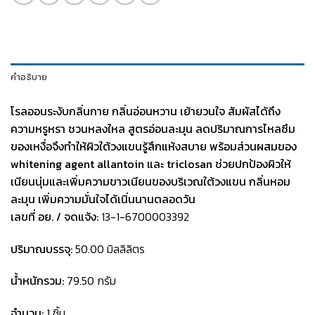
คำอธิบาย
โรลออนระงับกลิ่นกาย กลิ่นอ่อนหวาน เย้ายวนใจ สัมผัสได้ถึง
ความหรูหรา ชวนหลงใหล
สูตรอ่อนละมุน ลดปริมาณการไหลซึม
ของเหงื่อจึงทำให้ผิวใต้วงแขนรู้สึกแห้งสบาย พร้อมส่วนผสมของ
whitening agent allantoin และ triclosan ช่วยปกป้องผิวให้
เนียนนุ่มและเพิ่มความขาวเนียนของบริเวณใต้วงแขน กลิ่นหอม
ละมุน เพิ่มความมั่นใจได้เนิ่นนานตลอดวัน
เลขที่ อย. / จดแจ้ง:
13-1-6700003392
ปริมาณบรรจุ:
50.00 มิลลิลิตร
น้ำหนักรวม:
79.50 กรัม
จำนวน:
1 ชิ้น